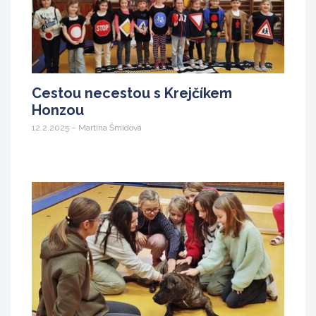
Cestou necestou s Krejčíkem
Honzou
12.2.2025 – Martina Šmídová