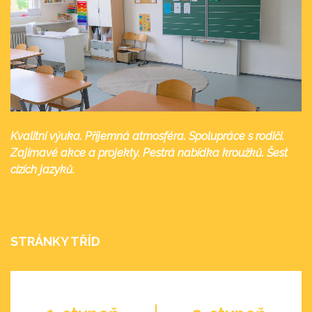
Kvalitní výuka. Příjemná atmosféra. Spolupráce s rodiči.
Zajímavé akce a projekty. Pestrá nabídka kroužků. Šest
cizích jazyků.
STRÁNKY TŘÍD