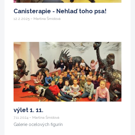
Canisterapie - Nehlaď toho psa!
12.2.2025 – Martina Šmídová
výlet 1. 11.
7.11.2024 – Martina Šmídová
Galerie ocelových figurín