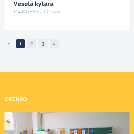
Veselá kytara
29.4.2024 – Martina Šmídová
«
1
2
3
»
OKÉNKO