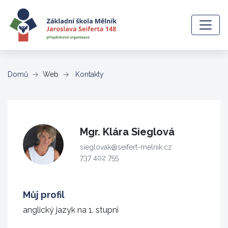
(aktuální)
Domů
Web
Kontakty
Mgr. Klára Sieglová
sieglovak@seifert-melnik.cz
737 402 755
Můj profil
anglický jazyk na 1. stupni