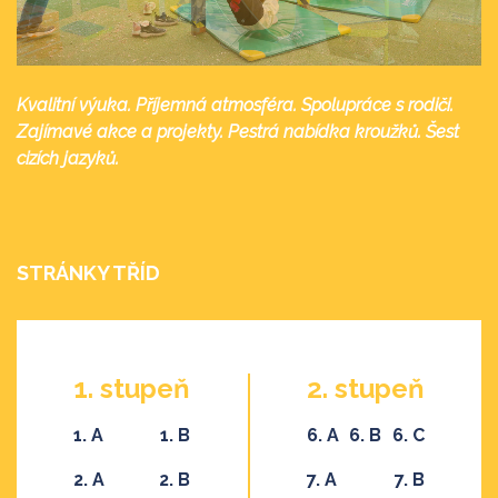
Kvalitní výuka. Příjemná atmosféra. Spolupráce s rodiči.
Zajímavé akce a projekty. Pestrá nabídka kroužků. Šest
cizích jazyků.
STRÁNKY TŘÍD
1. stupeň
2. stupeň
1. A
1. B
6. A
6. B
6. C
2. A
2. B
7. A
7. B