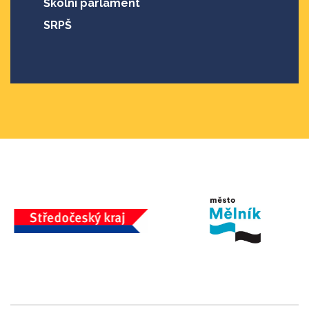
Školní parlament
SRPŠ