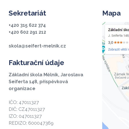
Sekretariát
Mapa
+420 315 622 374
+420 602 291 212
skola@seifert-melnik.cz
Fakturační údaje
Základní škola Mělník, Jaroslava
Seiferta 148, příspěvková
organizace
IČO: 47011327
DIČ: CZ47011327
IZO: 047011327
REDIZO: 600047369