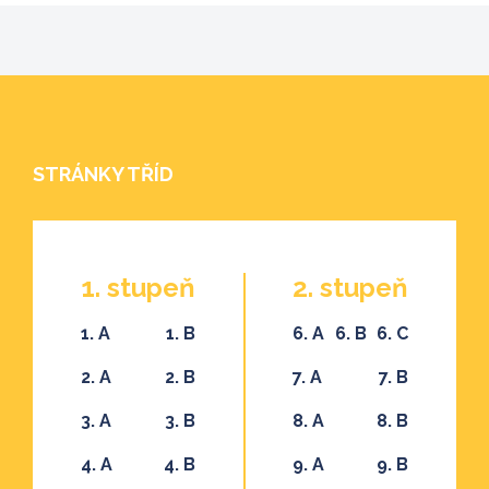
STRÁNKY TŘÍD
1. stupeň
2. stupeň
1. A
1. B
6. A
6. B
6. C
2. A
2. B
7. A
7. B
3. A
3. B
8. A
8. B
4. A
4. B
9. A
9. B