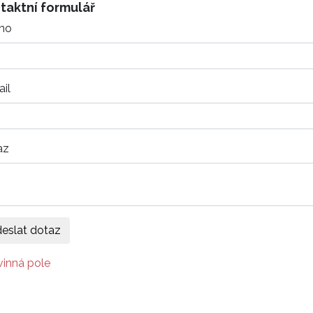
taktní formulář
no
il
az
vinná pole