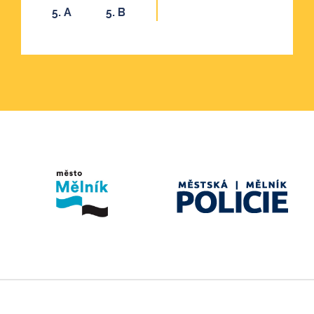
5. A
5. B