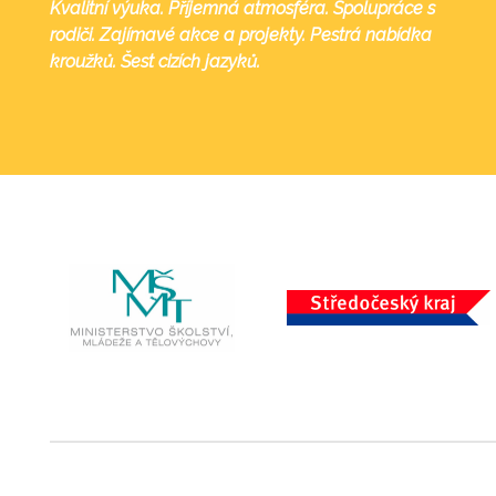
Kvalitní výuka. Příjemná atmosféra. Spolupráce s
rodiči. Zajímavé akce a projekty. Pestrá nabídka
kroužků. Šest cizích jazyků.