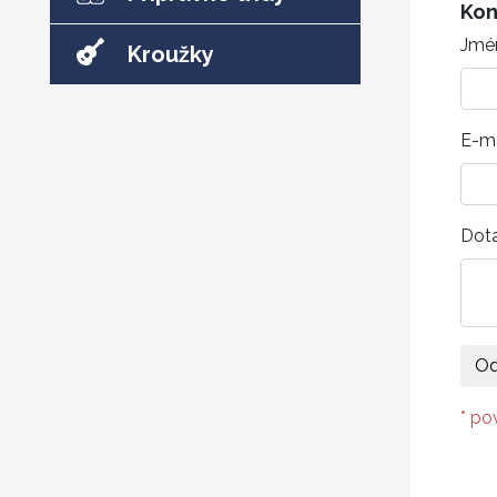
Kon
Jmé
Kroužky
E-ma
Dot
* po