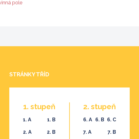
vinná pole
STRÁNKY TŘÍD
1. stupeň
2. stupeň
1. A
1. B
6. A
6. B
6. C
2. A
2. B
7. A
7. B