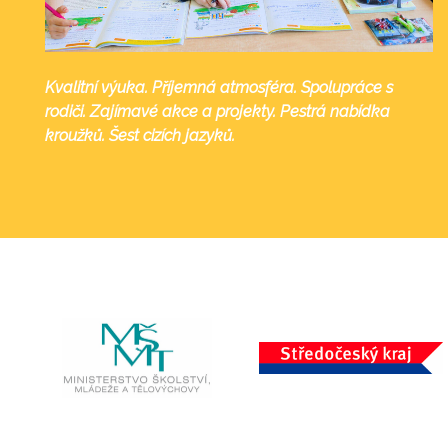
Kvalitní výuka. Příjemná atmosféra. Spolupráce s
rodiči. Zajímavé akce a projekty. Pestrá nabídka
kroužků. Šest cizích jazyků.