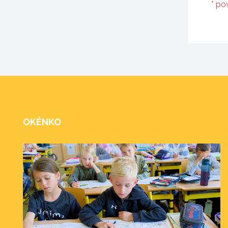
* po
OKÉNKO