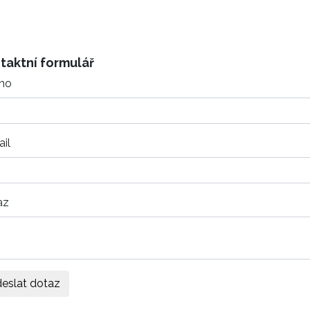
taktní formulář
no
il
az