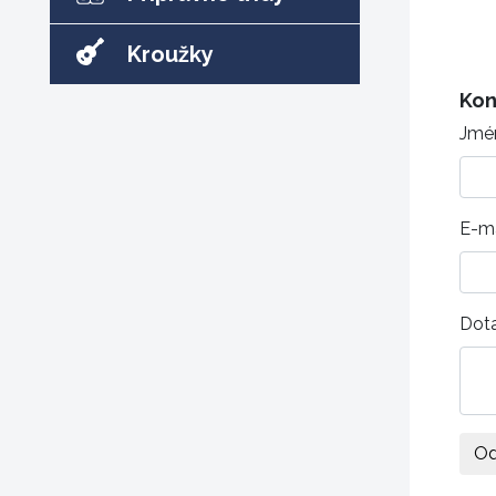
Kroužky
Kon
Jmé
E-ma
Dot