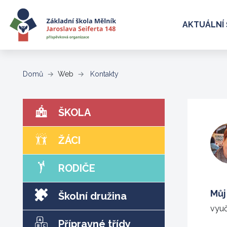
AKTUÁLNÍ 
(aktuální)
Domů
Web
Kontakty
ŠKOLA
ŽÁCI
RODIČE
Můj 
Školní družina
vyuč
Přípravné třídy