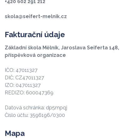
+420 602 291 212
skola@seifert-melnik.cz
Fakturační údaje
Základní škola Mělník, Jaroslava Seiferta 148,
příspěvková organizace
IČO: 47011327
DIČ: CZ47011327
IZO: 047011327
REDIZO: 600047369
Datová schránka: dp5mpqj
Číslo účtu: 3596196/0300
Mapa