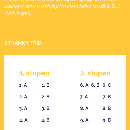
Zajímavé akce a projekty. Pestrá nabídka kroužků. Šest
cizích jazyků.
STRÁNKY TŘÍD
1. stupeň
2. stupeň
1. A
1. B
6. A
6. B
6. C
2. A
2. B
7. A
7. B
3. A
3. B
8. A
8. B
4. A
4. B
9. A
9. B