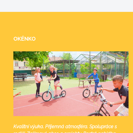
OKÉNKO
Kvalitní výuka. Příjemná atmosféra. Spolupráce s