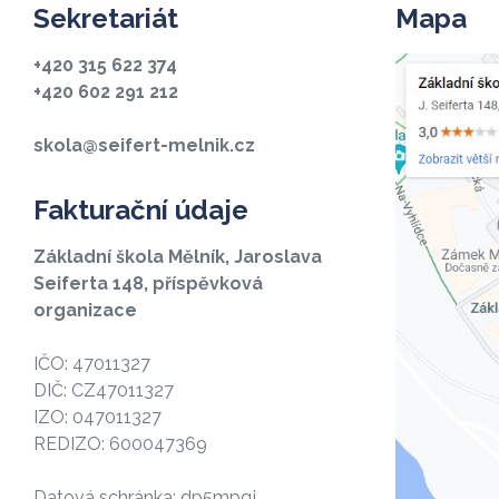
Sekretariát
Mapa
+420 315 622 374
+420 602 291 212
skola@seifert-melnik.cz
Fakturační údaje
Základní škola Mělník, Jaroslava
Seiferta 148, příspěvková
organizace
IČO: 47011327
DIČ: CZ47011327
IZO: 047011327
REDIZO: 600047369
Datová schránka: dp5mpqj