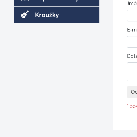
Jmé
Kroužky
E-ma
Dot
* po