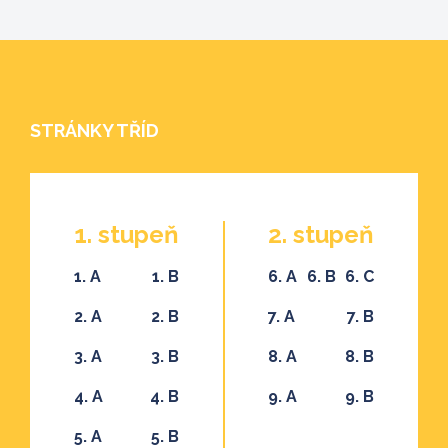
STRÁNKY TŘÍD
1. stupeň
2. stupeň
1. A
1. B
6. A
6. B
6. C
2. A
2. B
7. A
7. B
3. A
3. B
8. A
8. B
4. A
4. B
9. A
9. B
5. A
5. B