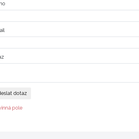
no
il
az
vinná pole