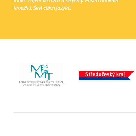
rodiči. Zajímavé akce a projekty. Pestrá nabídka
kroužků. Šest cizích jazyků.