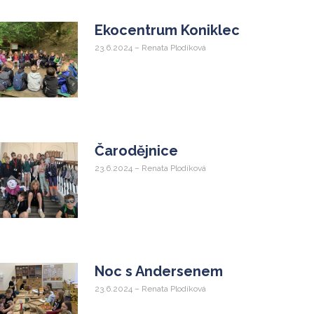
Ekocentrum Koniklec
23.6.2024 – Renata Plodíková
Čarodějnice
23.6.2024 – Renata Plodíková
Noc s Andersenem
23.6.2024 – Renata Plodíková