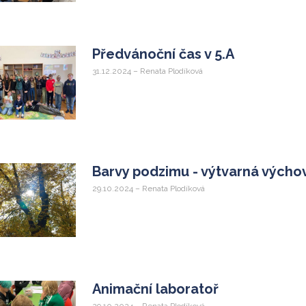
Předvánoční čas v 5.A
31.12.2024 – Renata Plodíková
Barvy podzimu - výtvarná výcho
29.10.2024 – Renata Plodíková
Animační laboratoř