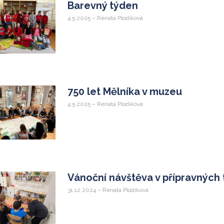
Barevný týden
4.5.2025 – Renata Plodíková
750 let Mělníka v muzeu
4.5.2025 – Renata Plodíková
Vánoční návštěva v přípravných 
31.12.2024 – Renata Plodíková