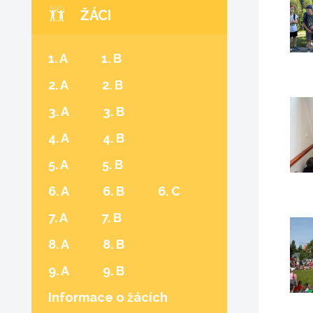
ŽÁCI
1. A
1. B
2. A
2. B
3. A
3. B
4. A
4. B
5. A
5. B
6. A
6. B
6. C
7. A
7. B
8. A
8. B
9. A
9. B
Informace o žácích