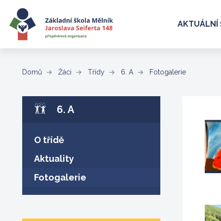
AKTUÁLNÍ 
(aktuální)
Domů
Žáci
Třídy
6. A
Fotogalerie
6. A
O třídě
Aktuality
(aktuální)
Fotogalerie