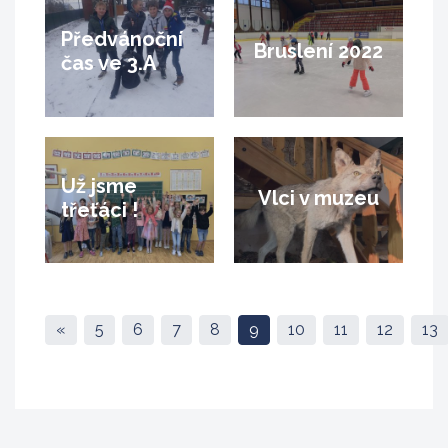
Předvánoční
Bruslení 2022
čas ve 3.A
Už jsme
Vlci v muzeu
třeťáci !
«
5
6
7
8
9
10
11
12
13