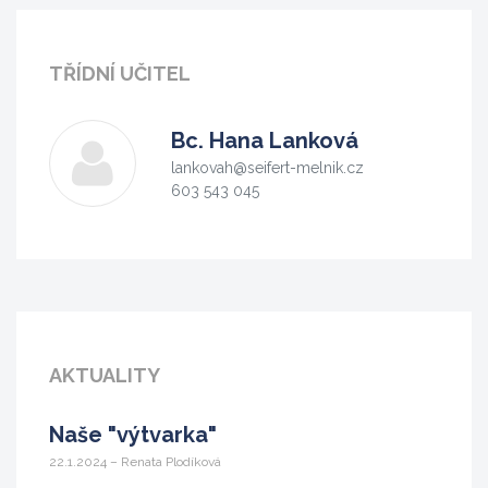
TŘÍDNÍ UČITEL
Bc.
Hana Lanková
lankovah@seifert-melnik.cz
603 543 045
AKTUALITY
Naše "výtvarka"
22.1.2024 – Renata Plodíková