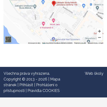
Všechna práva vyhrazena.
Web školy
Copyright © 2013 - 2026 |
Mapa
stránek
|
Přihlásit
|
Prohlášení o
přístupnosti
|
Pravidla COOKIES