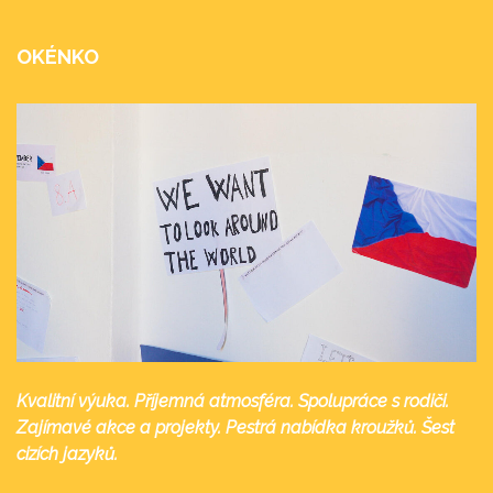
OKÉNKO
Kvalitní výuka. Příjemná atmosféra. Spolupráce s rodiči.
Zajímavé akce a projekty. Pestrá nabídka kroužků. Šest
cizích jazyků.