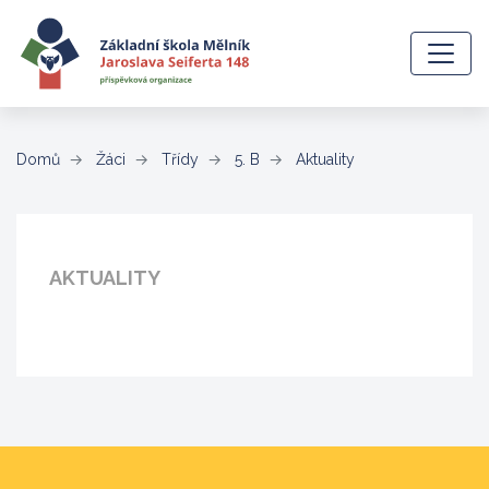
(aktuální)
Domů
Žáci
Třídy
5. B
Aktuality
AKTUALITY