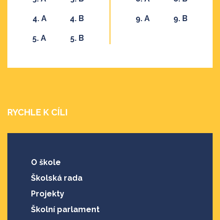
4. A
4. B
9. A
9. B
5. A
5. B
RYCHLE K CÍLI
O škole
Školská rada
Projekty
Školní parlament