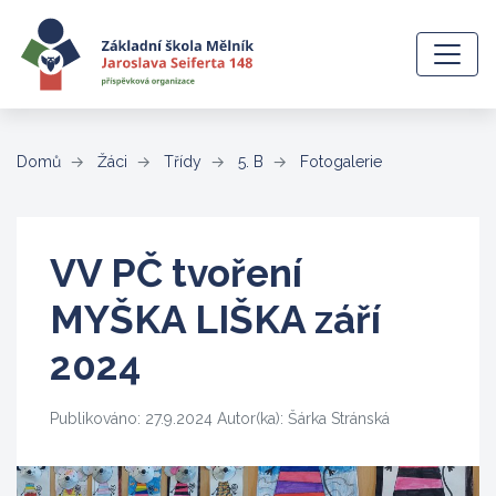
(aktuální)
Domů
Žáci
Třídy
5. B
Fotogalerie
VV PČ tvoření
MYŠKA LIŠKA září
2024
Publikováno: 27.9.2024 Autor(ka): Šárka Stránská