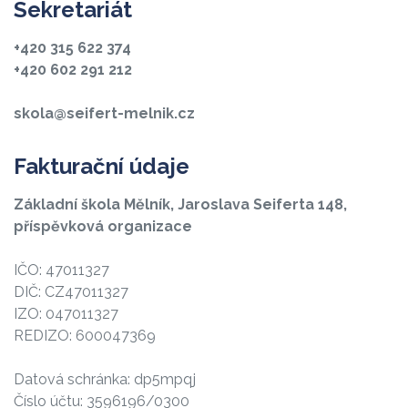
Sekretariát
+420 315 622 374
+420 602 291 212
skola@seifert-melnik.cz
Fakturační údaje
Základní škola Mělník, Jaroslava Seiferta 148,
příspěvková organizace
IČO: 47011327
DIČ: CZ47011327
IZO: 047011327
REDIZO: 600047369
Datová schránka: dp5mpqj
Číslo účtu: 3596196/0300