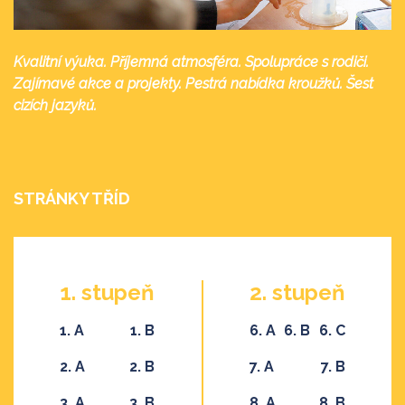
Kvalitní výuka. Příjemná atmosféra. Spolupráce s rodiči.
Zajímavé akce a projekty. Pestrá nabídka kroužků. Šest
cizích jazyků.
STRÁNKY TŘÍD
1. stupeň
2. stupeň
1. A
1. B
6. A
6. B
6. C
2. A
2. B
7. A
7. B
3. A
3. B
8. A
8. B