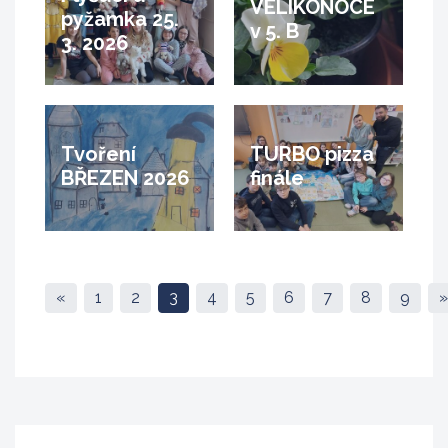
VELIKONOCE
pyžamka 25.
v 5. B
3. 2026
Tvoření
TURBO pizza
BŘEZEN 2026
finále
«
1
2
3
4
5
6
7
8
9
»