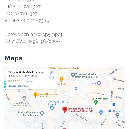
DIČ: CZ47011327
IZO: 047011327
REDIZO: 600047369
Datová schránka: dp5mpqj
Číslo účtu: 3596196/0300
Mapa