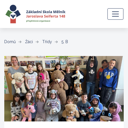
(aktuální)
Domů
Žáci
Třídy
5. B