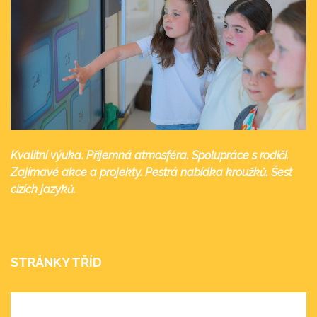
Kvalitní výuka. Příjemná atmosféra. Spolupráce s rodiči.
Zajímavé akce a projekty. Pestrá nabídka kroužků. Šest
cizích jazyků.
STRÁNKY TŘÍD