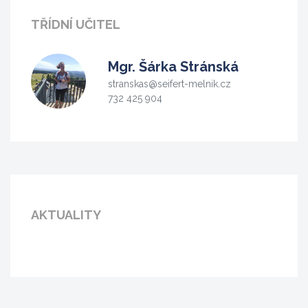
TŘÍDNÍ UČITEL
Mgr.
Šárka Stránská
stranskas@seifert-melnik.cz
732 425 904
AKTUALITY